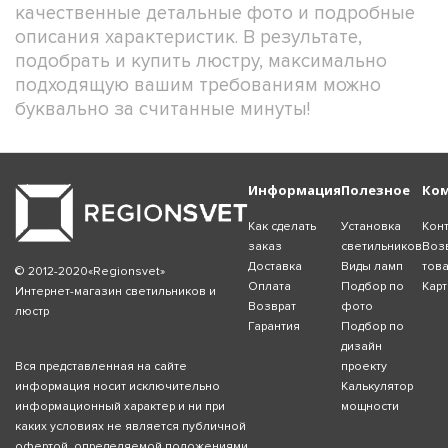
качественные детальные фото и подробные
описания характеристик. В результате,
подобрать и купить люстру, максимально
подходящую вашим требованиям можно
буквально за считанные минуты!
Информация
Полезное
Ко
Как сделать
Установка
Кон
заказ
светильников
Воз
Доставка
Виды ламп
тов
© 2012-2020«Regionsvet»
Оплата
Подбор по
Карт
Интернет-магазин светильников и
Возврат
фото
люстр
Гарантия
Подбор по
дизайн
Вся представленная на сайте
проекту
информация носит исключительно
Калькулятор
информационный характер и ни при
мощности
каких условиях не является публичной
офертой, определяемой положениями