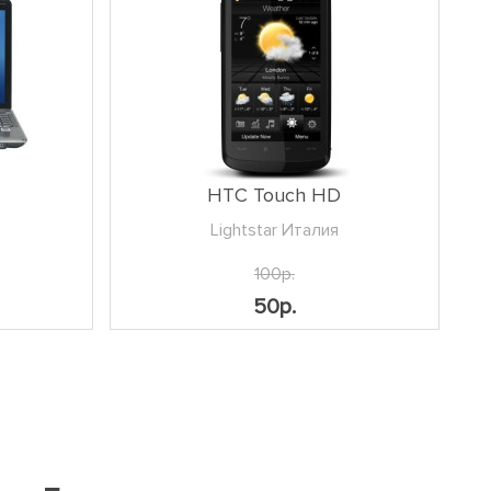
HTC Touch HD
Lightstar Италия
100р.
50р.