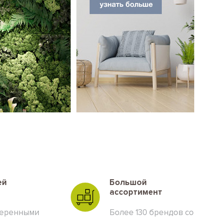
ей
Большой
ассортимент
веренными
Более 130 брендов со