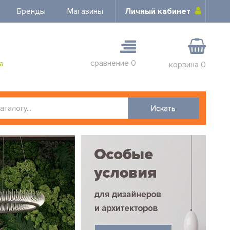
Бренды
Магазины
Личный кабинет
сравнение
0
а
корзина
0
Искать